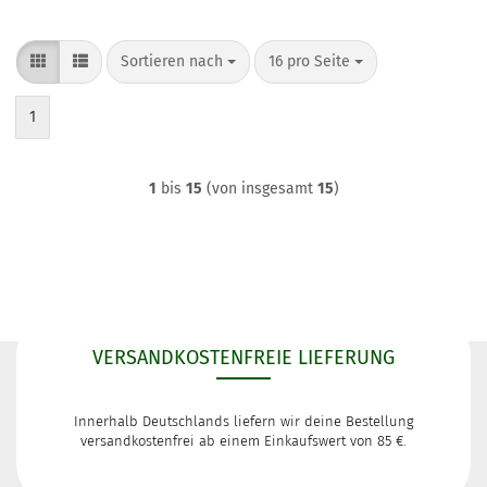
Sortieren nach
pro Seite
Sortieren nach
16 pro Seite
1
1
bis
15
(von insgesamt
15
)
VERSANDKOSTENFREIE LIEFERUNG
Innerhalb Deutschlands liefern wir deine Bestellung
versandkostenfrei ab einem Einkaufswert von 85 €.