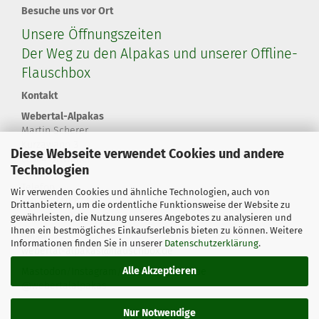
Besuche uns vor Ort
Unsere Öffnungszeiten
Der Weg zu den Alpakas und unserer Offline-
Flauschbox
Kontakt
Webertal-Alpakas
Martin Scherer
Kurzawann 3
Diese Webseite verwendet Cookies und andere
66564 Ottweiler
Technologien
Telefon
Wir verwenden Cookies und ähnliche Technologien, auch von
+49 179 460 67 58
Drittanbietern, um die ordentliche Funktionsweise der Website zu
+49 6824 20 80 60 8
gewährleisten, die Nutzung unseres Angebotes zu analysieren und
Ihnen ein bestmögliches Einkaufserlebnis bieten zu können. Weitere
eMail
Informationen finden Sie in unserer
Datenschutzerklärung
.
webertal-alpakas@flauschbox.de
Alle Akzeptieren
Mastodon
/
Instagram
/
Facebook
/
YouTube
@webertalalpakas
Nur Notwendige