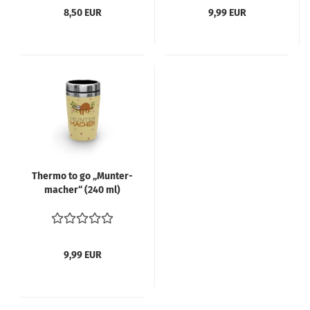
8,50 EUR
9,99 EUR
Ther­mo to go „Mun­ter­
ma­cher“ (240 ml)
9,99 EUR