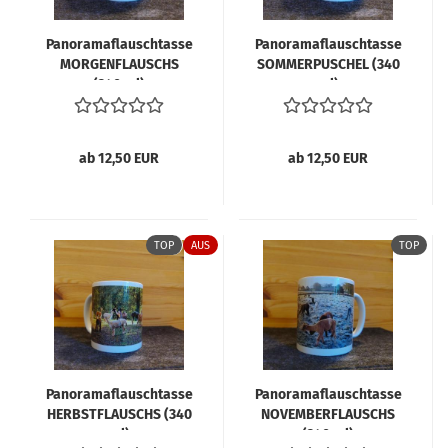
Pan­ora­ma­flausch­tas­se
Pan­ora­ma­flausch­tas­se
MOR­GEN­FLAUSCHS
SOM­MER­PU­SCHEL (340
(340 ml)
ml)
ab 12,50 EUR
ab 12,50 EUR
TOP
AUS
TOP
Pan­ora­ma­flausch­tas­se
Pan­ora­ma­flausch­tas­se
HERBST­FLAUSCHS (340
NO­VEM­BER­FLAUSCHS
ml)
(340 ml)