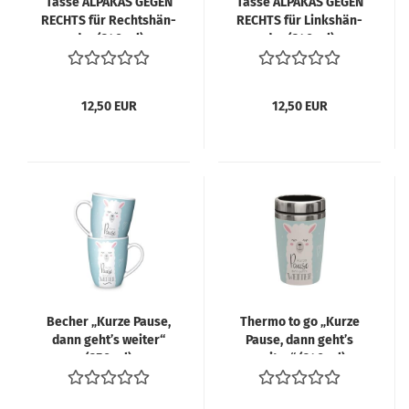
Tasse AL­PA­KAS GEGEN
Tasse AL­PA­KAS GEGEN
RECHTS für Rechts­hän­
RECHTS für Links­hän­
der (340 ml)
der (340 ml)
12,50 EUR
12,50 EUR
Be­cher „Kurze Pause,
Ther­mo to go „Kurze
dann geht’s wei­ter“
Pause, dann geht’s
(250 ml)
wei­ter“ (240 ml)