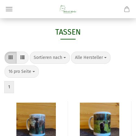
TASSEN
Sortieren nach
pro Seite
Sortieren nach
Alle Hersteller
pro Seite
16 pro Seite
1