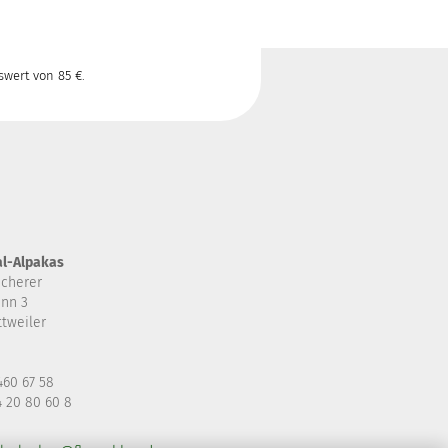
wert von 85 €.
l-Alpakas
Scherer
nn 3
tweiler
460 67 58
 20 80 60 8