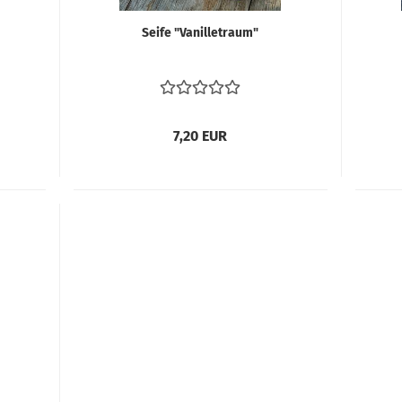
Seife "Va­nil­let­raum"
7,20 EUR