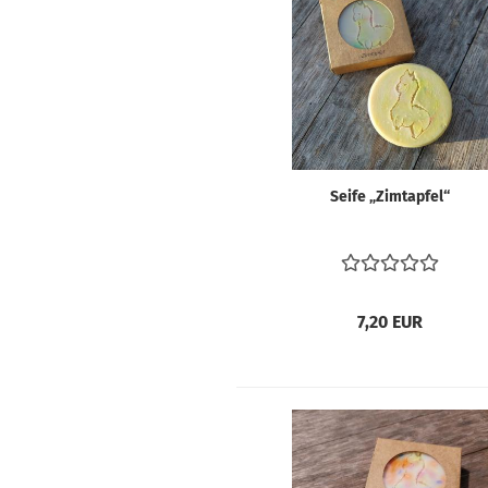
Seife „Zimt­ap­fel“
7,20 EUR