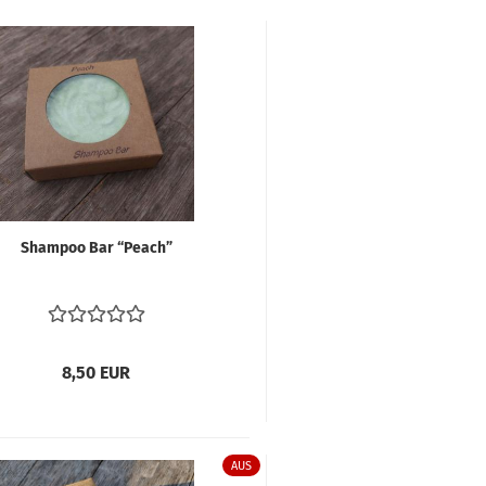
Sham­poo Bar “Peach”
8,50 EUR
AUS