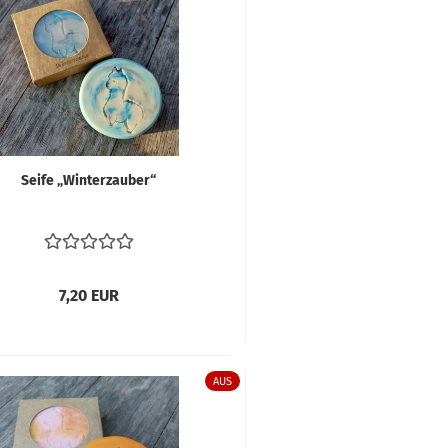
Seife „Win­ter­zau­ber“
7,20 EUR
AUS