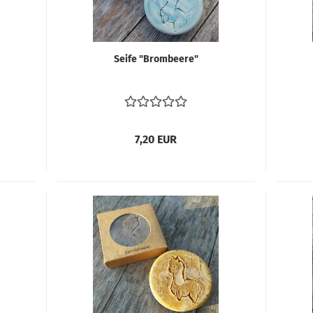
Seife "Brom­bee­re"
7,20 EUR