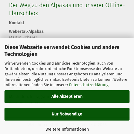
Der Weg zu den Alpakas und unserer Offline-
Flauschbox
Kontakt
Webertal-Alpakas
Martin Scherer
Kurzawann 3
Diese Webseite verwendet Cookies und andere
66564 Ottweiler
Technologien
Telefon
Wir verwenden Cookies und ähnliche Technologien, auch von
+49 179 460 67 58
Drittanbietern, um die ordentliche Funktionsweise der Website zu
+49 6824 20 80 60 8
gewährleisten, die Nutzung unseres Angebotes zu analysieren und
Ihnen ein bestmögliches Einkaufserlebnis bieten zu können. Weitere
eMail
Informationen finden Sie in unserer
Datenschutzerklärung
.
webertal-alpakas@flauschbox.de
Alle Akzeptieren
Mastodon
/
Instagram
/
Facebook
/
YouTube
@webertalalpakas
Nur Notwendige
Webshop erstellen
mit Gambio.de © 2026
Weitere Informationen