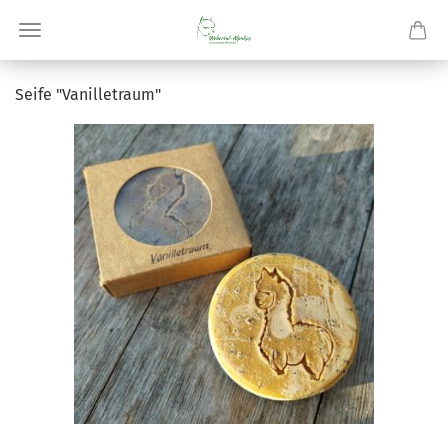
Seife "Va­nil­let­raum"