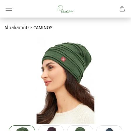
Al­pa­ka­müt­ze CA­MI­NOS