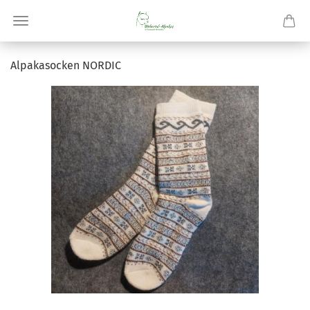
Al­pa­ka­so­cken NOR­DIC