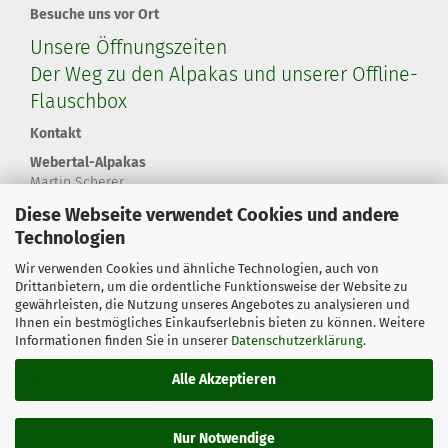
Besuche uns vor Ort
Unsere Öffnungszeiten
Der Weg zu den Alpakas und unserer Offline-
Flauschbox
Kontakt
Webertal-Alpakas
Martin Scherer
Kurzawann 3
Diese Webseite verwendet Cookies und andere
66564 Ottweiler
Technologien
Telefon
Wir verwenden Cookies und ähnliche Technologien, auch von
+49 179 460 67 58
Drittanbietern, um die ordentliche Funktionsweise der Website zu
+49 6824 20 80 60 8
gewährleisten, die Nutzung unseres Angebotes zu analysieren und
Ihnen ein bestmögliches Einkaufserlebnis bieten zu können. Weitere
eMail
Informationen finden Sie in unserer
Datenschutzerklärung
.
webertal-alpakas@flauschbox.de
Alle Akzeptieren
Mastodon
/
Instagram
/
Facebook
/
YouTube
@webertalalpakas
Nur Notwendige