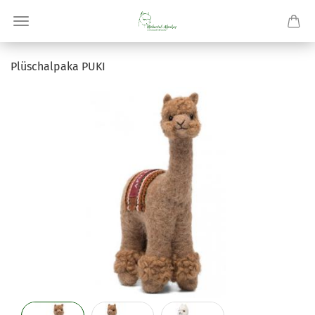
Plü­schal­pa­ka PUKI