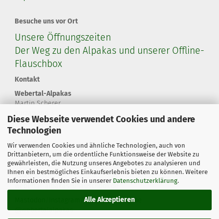
Besuche uns vor Ort
Unsere Öffnungszeiten
Der Weg zu den Alpakas und unserer Offline-
Flauschbox
Kontakt
Webertal-Alpakas
Martin Scherer
Kurzawann 3
Diese Webseite verwendet Cookies und andere
66564 Ottweiler
Technologien
Telefon
Wir verwenden Cookies und ähnliche Technologien, auch von
+49 179 460 67 58
Drittanbietern, um die ordentliche Funktionsweise der Website zu
+49 6824 20 80 60 8
gewährleisten, die Nutzung unseres Angebotes zu analysieren und
Ihnen ein bestmögliches Einkaufserlebnis bieten zu können. Weitere
eMail
Informationen finden Sie in unserer
Datenschutzerklärung
.
webertal-alpakas@flauschbox.de
Alle Akzeptieren
Mastodon
/
Instagram
/
Facebook
/
YouTube
@webertalalpakas