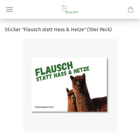
Sti­cker "Flausch statt Hass & Hetze" (10er Pack)