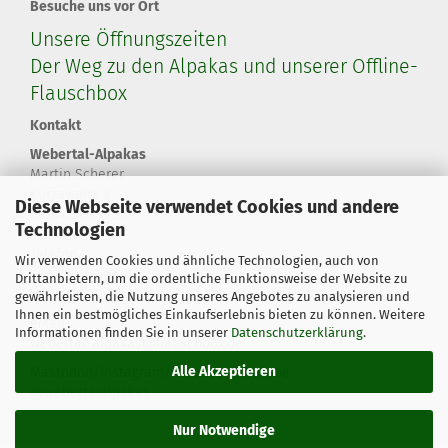
Besuche uns vor Ort
Unsere Öffnungszeiten
Der Weg zu den Alpakas und unserer Offline-
Flauschbox
Kontakt
Webertal-Alpakas
Martin Scherer
Kurzawann 3
Diese Webseite verwendet Cookies und andere
66564 Ottweiler
Technologien
Telefon
Wir verwenden Cookies und ähnliche Technologien, auch von
+49 179 460 67 58
Drittanbietern, um die ordentliche Funktionsweise der Website zu
+49 6824 20 80 60 8
gewährleisten, die Nutzung unseres Angebotes zu analysieren und
Ihnen ein bestmögliches Einkaufserlebnis bieten zu können. Weitere
eMail
Informationen finden Sie in unserer
Datenschutzerklärung
.
webertal-alpakas@flauschbox.de
Alle Akzeptieren
Mastodon
/
Instagram
/
Facebook
/
YouTube
@webertalalpakas
Nur Notwendige